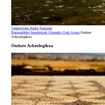
Valderejoko Parke Naturala
Barnealdeko hondartzak
Añanako Gatz Arana
Ondare
Arkeologikoa
Ondare Arkeologikoa