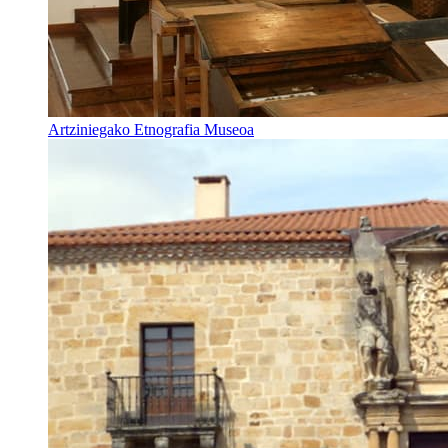
Artziniegako Etnografia Museoa