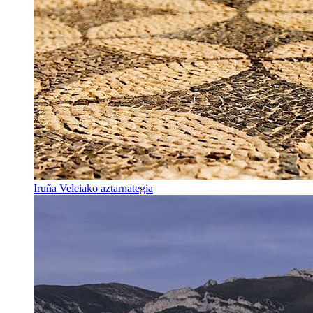
Iruña Veleiako aztarnategia