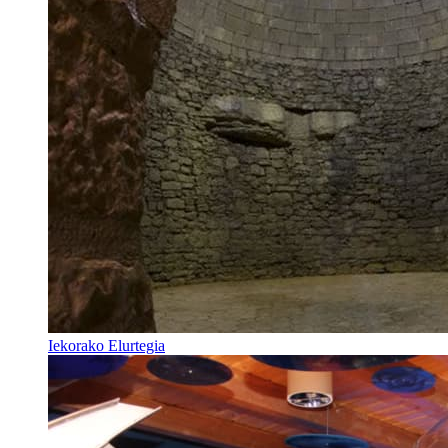
Iekorako Elurtegia