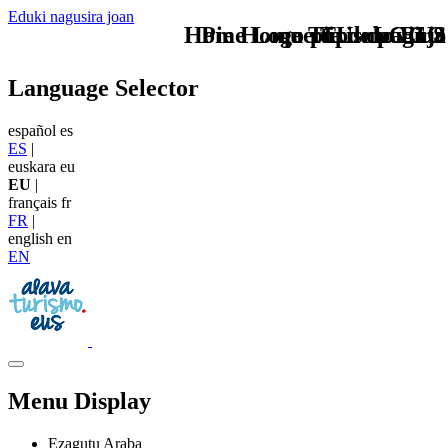
Eduki nagusira joan
Home Logo pie de página
Pie Home Turismo EUS
que tipo de viaje
TU - LOGO
Language Selector
español
es
ES
|
euskara
eu
EU
|
français
fr
FR
|
english
en
EN
Menu Display
Ezagutu Araba