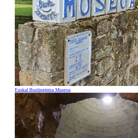
Euskal Buztingintza Museoa