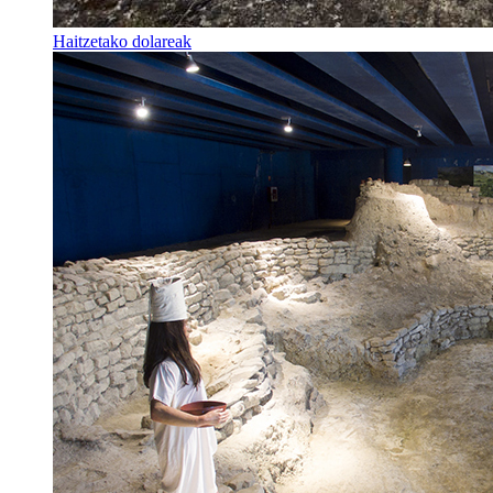
Haitzetako dolareak