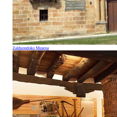
Zalduondoko Museoa