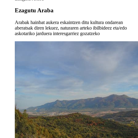
Ezagutu Araba
Arabak hainbat aukera eskaintzen ditu kultura ondarean
aberatsak diren lekuez, naturaren arteko ibilbideez eta/edo
askotariko jarduera interesgarriez gozatzeko