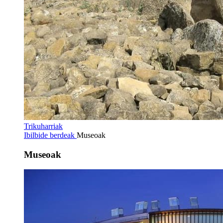
Trikuharriak
Ibilbide berdeak
Museoak
Museoak