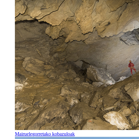
Mairuelegorretako kobazuloak