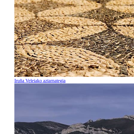
Iruña Veleiako aztarnategia