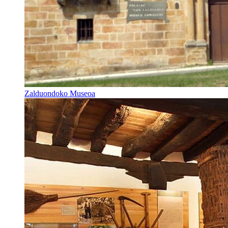
Zalduondoko Museoa