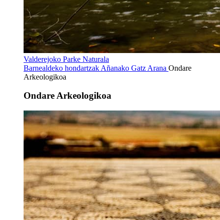
Valderejoko Parke Naturala
Barnealdeko hondartzak
Añanako Gatz Arana
Ondare
Arkeologikoa
Ondare Arkeologikoa