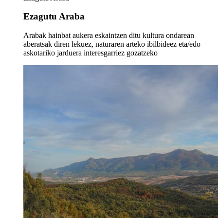
Ezagutu Araba
Arabak hainbat aukera eskaintzen ditu kultura ondarean
aberatsak diren lekuez, naturaren arteko ibilbideez eta/edo
askotariko jarduera interesgarriez gozatzeko