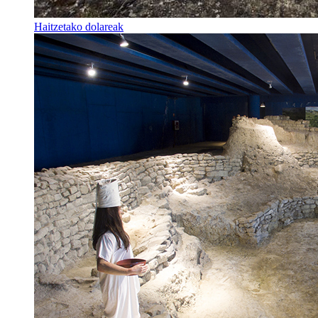
Haitzetako dolareak