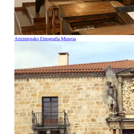
Artziniegako Etnografia Museoa