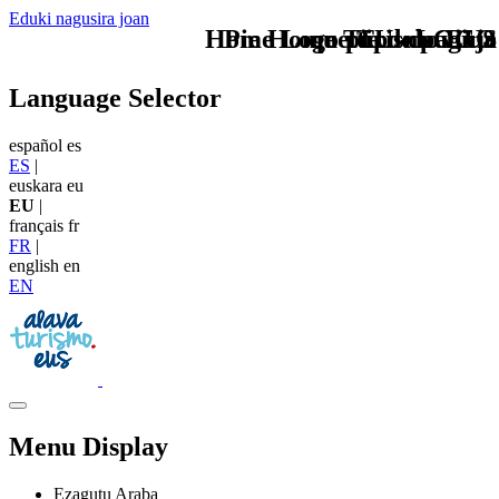
Eduki nagusira joan
Home Logo pie de página
Pie Home Turismo EUS
que tipo de viaje
TU - LOGO
Language Selector
español
es
ES
|
euskara
eu
EU
|
français
fr
FR
|
english
en
EN
Menu Display
Ezagutu Araba