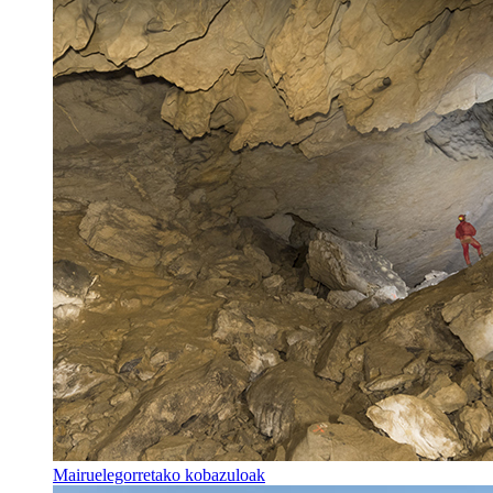
Mairuelegorretako kobazuloak