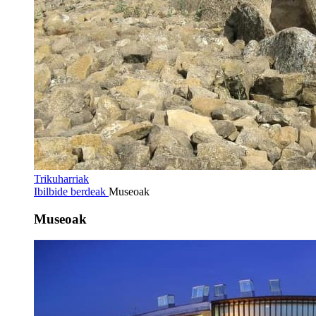
Trikuharriak
Ibilbide berdeak
Museoak
Museoak