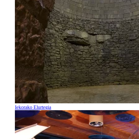
Iekorako Elurtegia