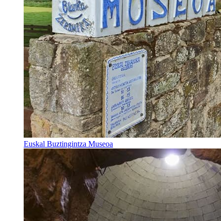
Euskal Buztingintza Museoa