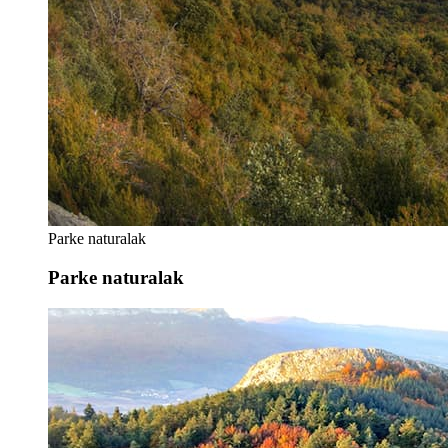
Parke naturalak
Parke naturalak