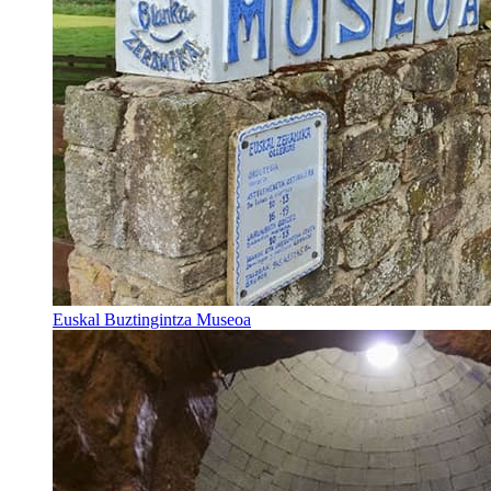
Euskal Buztingintza Museoa