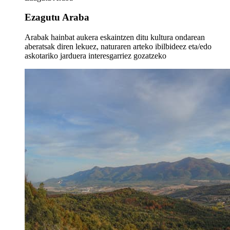
Ezagutu Araba
Arabak hainbat aukera eskaintzen ditu kultura ondarean
aberatsak diren lekuez, naturaren arteko ibilbideez eta/edo
askotariko jarduera interesgarriez gozatzeko