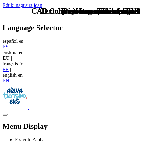
Eduki nagusira joan
CAB Conjuntos monumentales eu
Texto conjuntos monumentales
Home Logo pie de página
Pie Home Turismo EUS
TU - LOGO
Language Selector
español
es
ES
|
euskara
eu
EU
|
français
fr
FR
|
english
en
EN
Menu Display
Ezagutu Araba