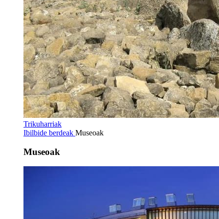
Trikuharriak
Ibilbide berdeak
Museoak
Museoak