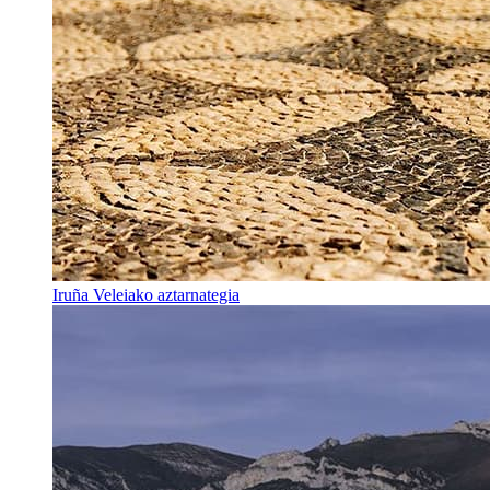
Iruña Veleiako aztarnategia