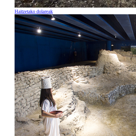
Haitzetako dolareak