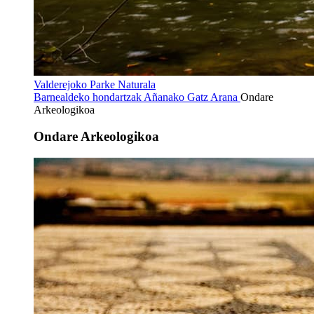
Valderejoko Parke Naturala
Barnealdeko hondartzak
Añanako Gatz Arana
Ondare
Arkeologikoa
Ondare Arkeologikoa