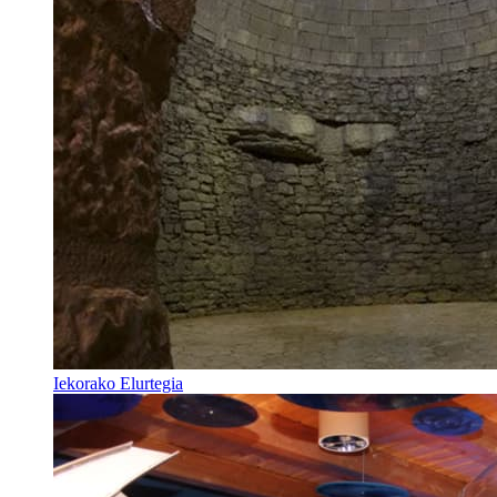
Iekorako Elurtegia