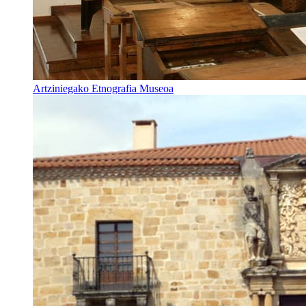
Artziniegako Etnografia Museoa