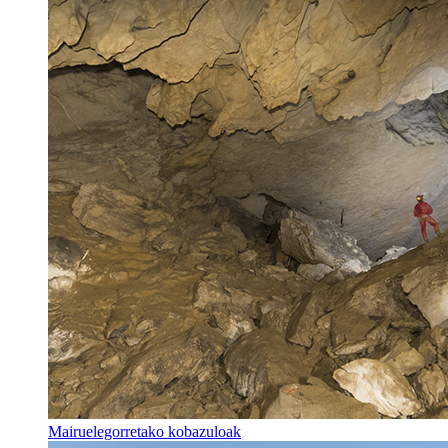
Mairuelegorretako kobazuloak