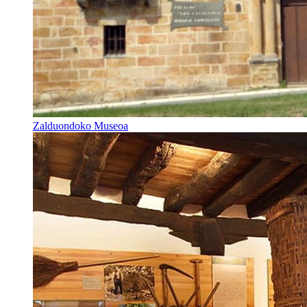
Zalduondoko Museoa