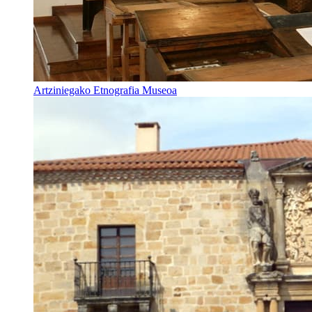
Artziniegako Etnografia Museoa