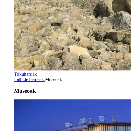
Trikuharriak
Ibilbide berdeak
Museoak
Museoak