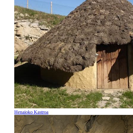
Henaioko Kastroa