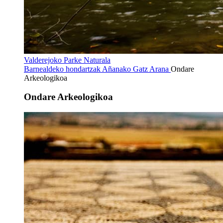
Valderejoko Parke Naturala
Barnealdeko hondartzak
Añanako Gatz Arana
Ondare
Arkeologikoa
Ondare Arkeologikoa