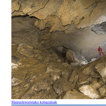
Mairuelegorretako kobazuloak