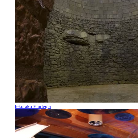
Iekorako Elurtegia