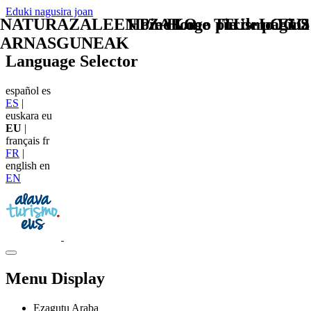
Eduki nagusira joan
NATURAZALEENTZAKO
Home Logo pie de página
Pie Home Turismo EUS
TU - LOGO
ARNASGUNEAK
Language Selector
español
es
ES
|
euskara
eu
EU
|
français
fr
FR
|
english
en
EN
Menu Display
Ezagutu Araba