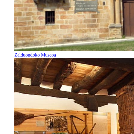
Zalduondoko Museoa