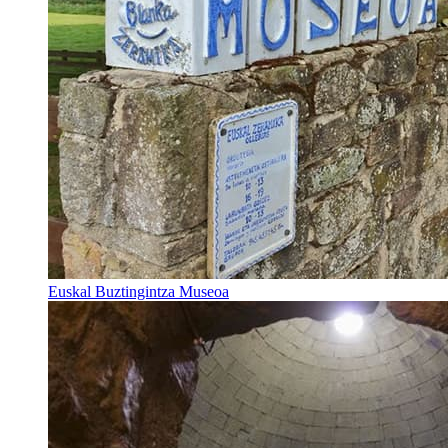
Euskal Buztingintza Museoa