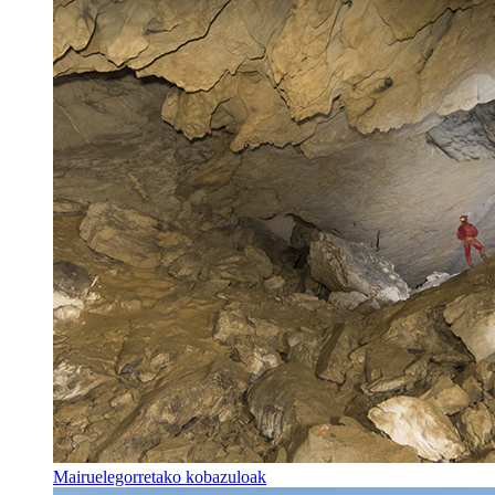
Mairuelegorretako kobazuloak