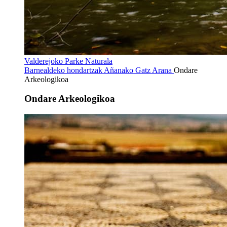
Valderejoko Parke Naturala
Barnealdeko hondartzak
Añanako Gatz Arana
Ondare
Arkeologikoa
Ondare Arkeologikoa