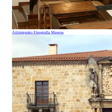
Artziniegako Etnografia Museoa