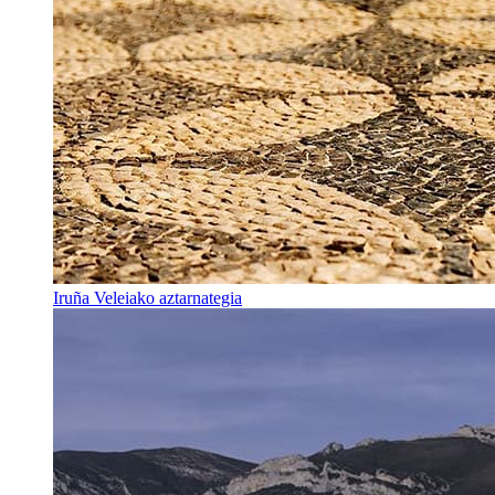
Iruña Veleiako aztarnategia