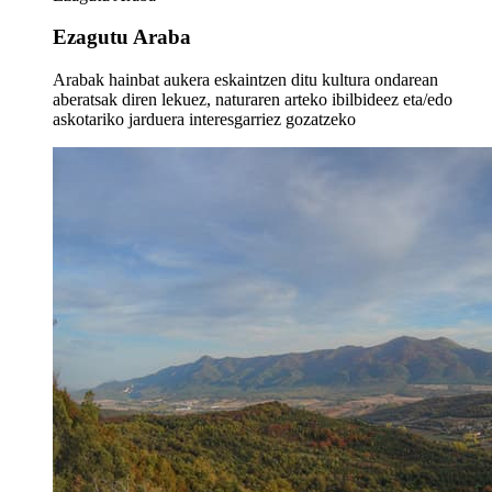
Ezagutu Araba
Arabak hainbat aukera eskaintzen ditu kultura ondarean
aberatsak diren lekuez, naturaren arteko ibilbideez eta/edo
askotariko jarduera interesgarriez gozatzeko