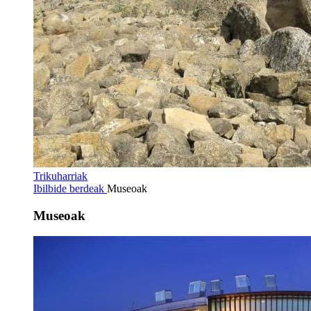
Trikuharriak
Ibilbide berdeak
Museoak
Museoak