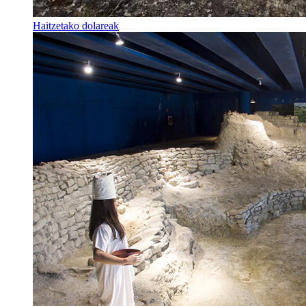
Haitzetako dolareak