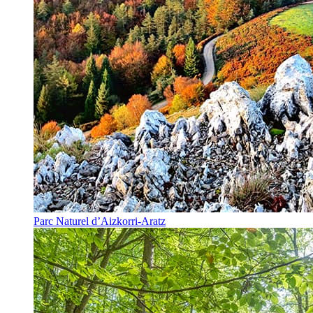
Parc Naturel d’Aizkorri-Aratz