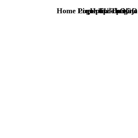
Home Logo pie de página
Pie Home Turismo
que tipo de viaje
TU - LOGO