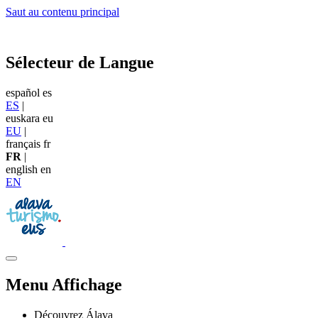
Saut au contenu principal
Sélecteur de Langue
español
es
ES
|
euskara
eu
EU
|
français
fr
FR
|
english
en
EN
Menu Affichage
Découvrez Álava