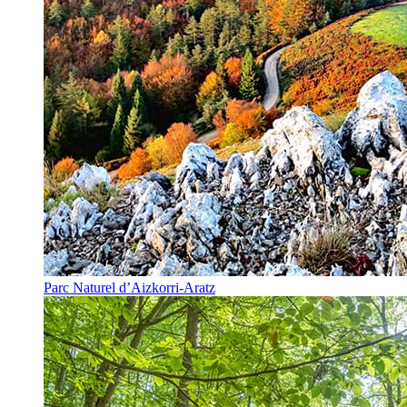
Parc Naturel d’Aizkorri-Aratz