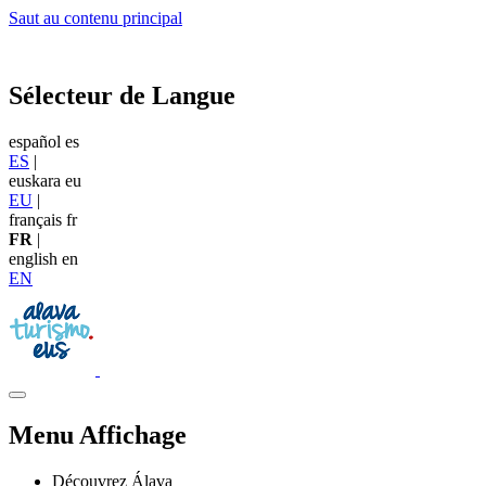
Saut au contenu principal
Sélecteur de Langue
español
es
ES
|
euskara
eu
EU
|
français
fr
FR
|
english
en
EN
Menu Affichage
Découvrez Álava