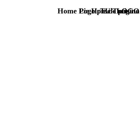
Home Logo pie de página
Pie Home Turismo
TU - LOGO