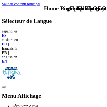
Saut au contenu principal
Home Logo pie de página
Pie Home Turismo
que tipo de viaje
TU - LOGO
Sélecteur de Langue
español
es
ES
|
euskara
eu
EU
|
français
fr
FR
|
english
en
EN
Menu Affichage
Découvrez Álava