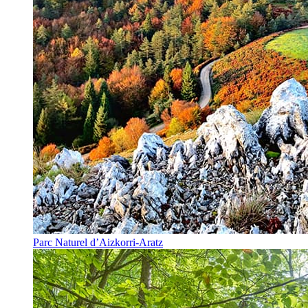
Parc Naturel d’Aizkorri-Aratz