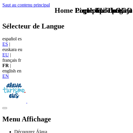
Saut au contenu principal
Home Logo pie de página
Pie Home Turismo
que tipo de viaje
TU - LOGO
Sélecteur de Langue
español
es
ES
|
euskara
eu
EU
|
français
fr
FR
|
english
en
EN
Menu Affichage
Découvrez Álava