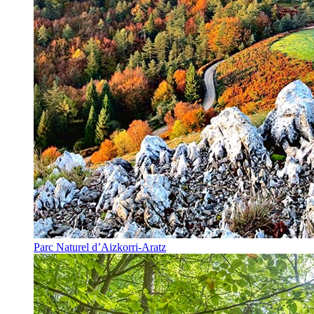
Parc Naturel d’Aizkorri-Aratz