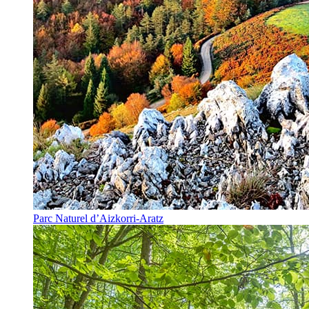
Parc Naturel d’Aizkorri-Aratz