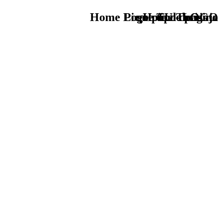
Home Logo pie de página
Pie Home Turismo
que tipo de viaje
TU - LOGO