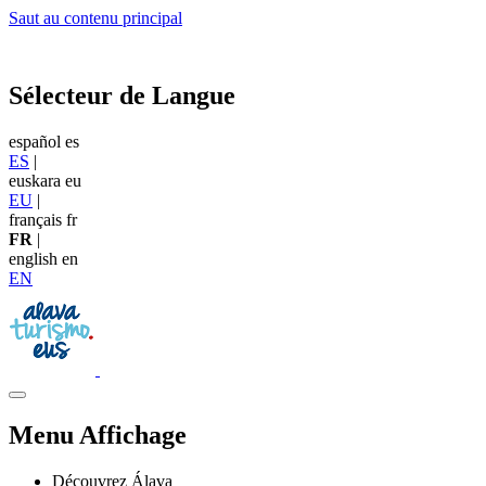
Saut au contenu principal
Sélecteur de Langue
español
es
ES
|
euskara
eu
EU
|
français
fr
FR
|
english
en
EN
Menu Affichage
Découvrez Álava