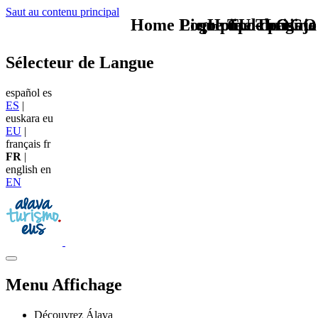
Saut au contenu principal
Home Logo pie de página
Pie Home Turismo
que tipo de viaje
TU - LOGO
Sélecteur de Langue
español
es
ES
|
euskara
eu
EU
|
français
fr
FR
|
english
en
EN
Menu Affichage
Découvrez Álava