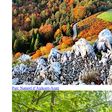
Parc Naturel d’Aizkorri-Aratz