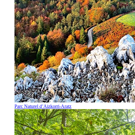
Parc Naturel d’Aizkorri-Aratz