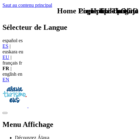
Saut au contenu principal
Home Logo pie de página
Pie Home Turismo
que tipo de viaje
TU - LOGO
Sélecteur de Langue
español
es
ES
|
euskara
eu
EU
|
français
fr
FR
|
english
en
EN
Menu Affichage
Découvrez Álava