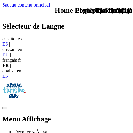
Saut au contenu principal
Home Logo pie de página
Pie Home Turismo
que tipo de viaje
TU - LOGO
Sélecteur de Langue
español
es
ES
|
euskara
eu
EU
|
français
fr
FR
|
english
en
EN
Menu Affichage
Découvrez Álava