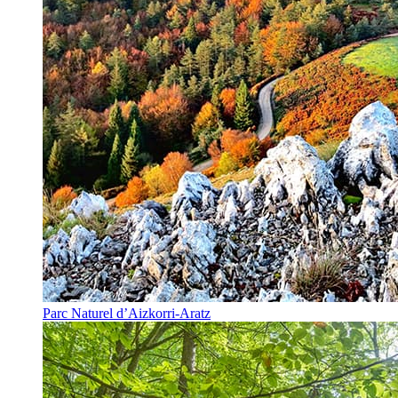
Parc Naturel d’Aizkorri-Aratz