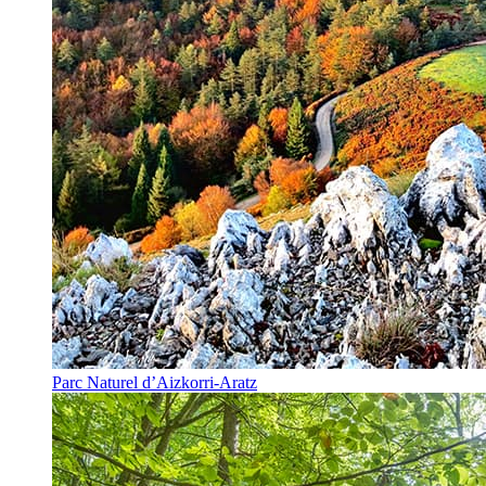
Parc Naturel d’Aizkorri-Aratz