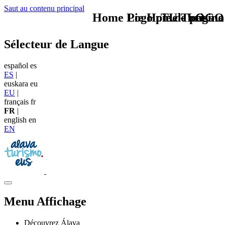
Saut au contenu principal
Home Logo pie de página
Pie Home Turismo
TU - LOGO
Sélecteur de Langue
español
es
ES
|
euskara
eu
EU
|
français
fr
FR
|
english
en
EN
Menu Affichage
Découvrez Álava