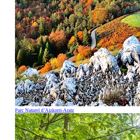
Parc Naturel d’Aizkorri-Aratz