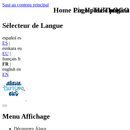
Saut au contenu principal
Home Logo pie de página
Pie Home Turismo
TU - LOGO
Sélecteur de Langue
español
es
ES
|
euskara
eu
EU
|
français
fr
FR
|
english
en
EN
Menu Affichage
Découvrez Álava