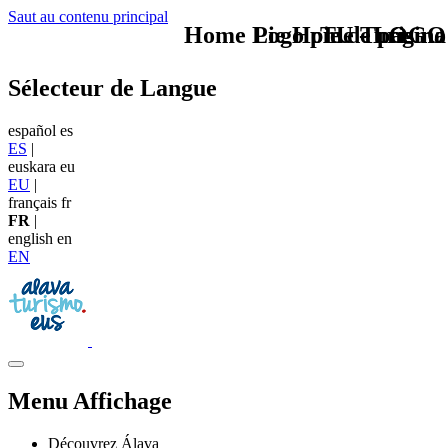
Saut au contenu principal
Home Logo pie de página
Pie Home Turismo
TU - LOGO
Sélecteur de Langue
español
es
ES
|
euskara
eu
EU
|
français
fr
FR
|
english
en
EN
Menu Affichage
Découvrez Álava