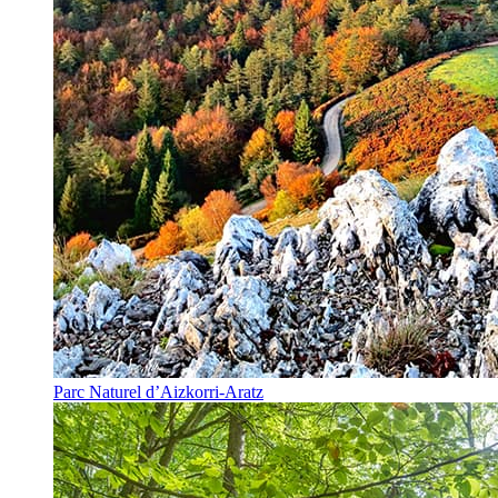
Parc Naturel d’Aizkorri-Aratz