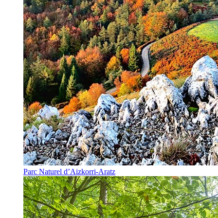
Parc Naturel d’Aizkorri-Aratz