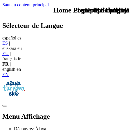
Saut au contenu principal
Home Logo pie de página
Pie Home Turismo
que tipo de viaje
TU - LOGO
Sélecteur de Langue
español
es
ES
|
euskara
eu
EU
|
français
fr
FR
|
english
en
EN
Menu Affichage
Découvrez Álava