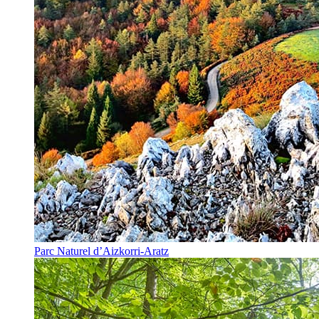
Parc Naturel d’Aizkorri-Aratz