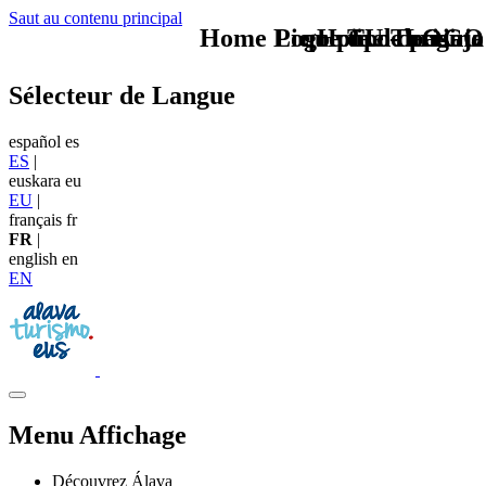
Saut au contenu principal
Home Logo pie de página
Pie Home Turismo
que tipo de viaje
TU - LOGO
Sélecteur de Langue
español
es
ES
|
euskara
eu
EU
|
français
fr
FR
|
english
en
EN
Menu Affichage
Découvrez Álava