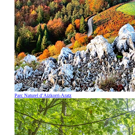
Parc Naturel d’Aizkorri-Aratz