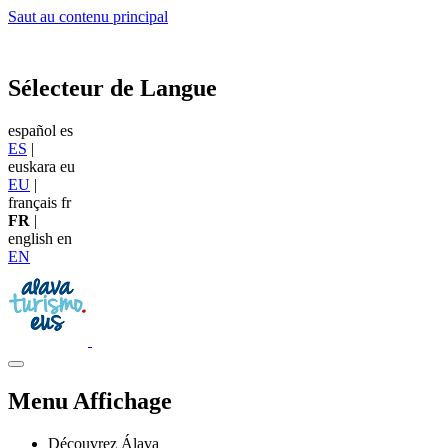
Saut au contenu principal
Sélecteur de Langue
español
es
ES
|
euskara
eu
EU
|
français
fr
FR
|
english
en
EN
Menu Affichage
Découvrez Álava