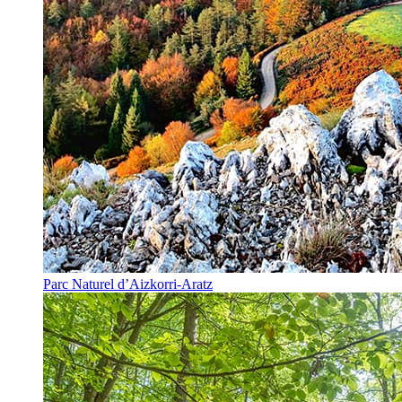
Parc Naturel d’Aizkorri-Aratz