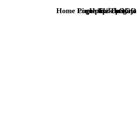
Home Logo pie de página
Pie Home Turismo
que tipo de viaje
TU - LOGO