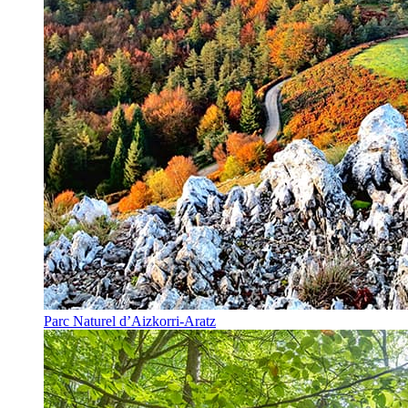
Parc Naturel d’Aizkorri-Aratz