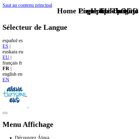
Saut au contenu principal
Home Logo pie de página
Pie Home Turismo
que tipo de viaje
TU - LOGO
Sélecteur de Langue
español
es
ES
|
euskara
eu
EU
|
français
fr
FR
|
english
en
EN
Menu Affichage
Découvrez Álava