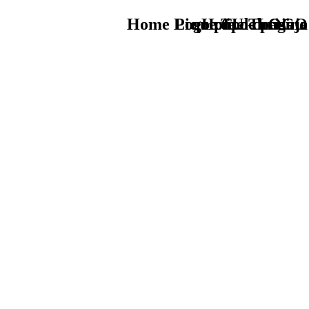
Home Logo pie de página
Pie Home Turismo
que tipo de viaje
TU - LOGO