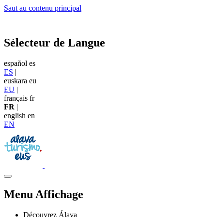
Saut au contenu principal
Sélecteur de Langue
español
es
ES
|
euskara
eu
EU
|
français
fr
FR
|
english
en
EN
Menu Affichage
Découvrez Álava