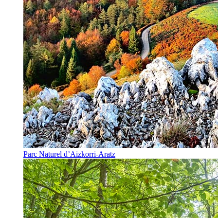
Parc Naturel d’Aizkorri-Aratz