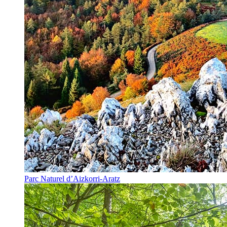
Parc Naturel d’Aizkorri-Aratz