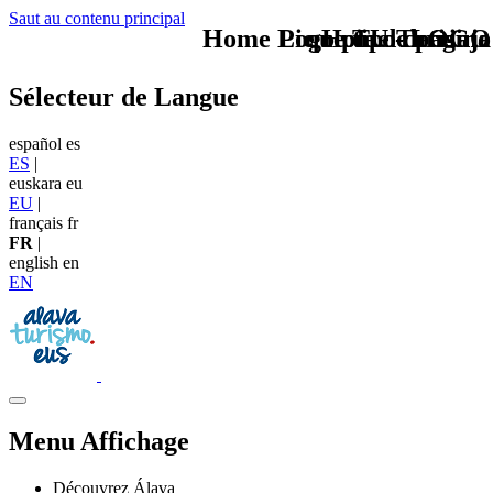
Saut au contenu principal
Home Logo pie de página
Pie Home Turismo
que tipo de viaje
TU - LOGO
Sélecteur de Langue
español
es
ES
|
euskara
eu
EU
|
français
fr
FR
|
english
en
EN
Menu Affichage
Découvrez Álava