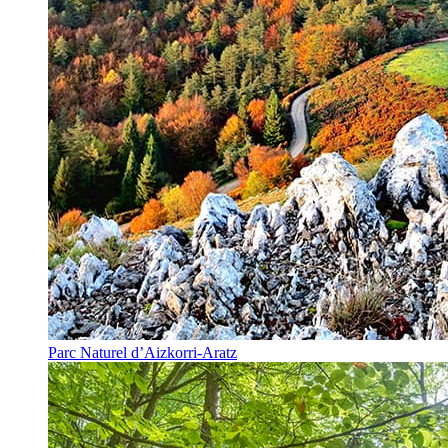
Parc Naturel d’Aizkorri-Aratz