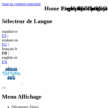
Saut au contenu principal
Home Logo pie de página
Pie Home Turismo
que tipo de viaje
TU - LOGO
Sélecteur de Langue
español
es
ES
|
euskara
eu
EU
|
français
fr
FR
|
english
en
EN
Menu Affichage
Découvrez Álava