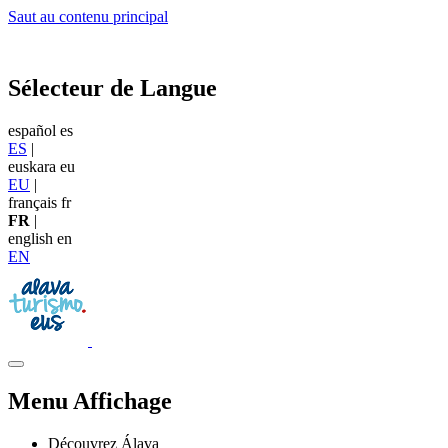
Saut au contenu principal
Sélecteur de Langue
español
es
ES
|
euskara
eu
EU
|
français
fr
FR
|
english
en
EN
Menu Affichage
Découvrez Álava