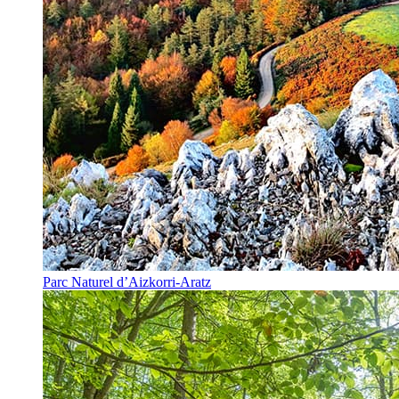
Parc Naturel d’Aizkorri-Aratz