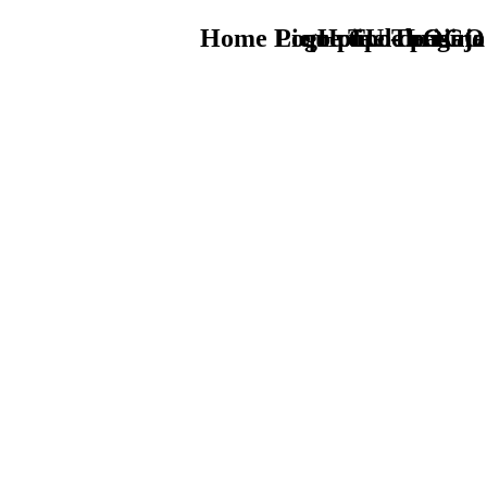
Home Logo pie de página
Pie Home Turismo
que tipo de viaje
TU - LOGO