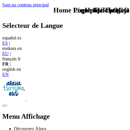
Saut au contenu principal
Home Logo pie de página
Pie Home Turismo
que tipo de viaje
TU - LOGO
Sélecteur de Langue
español
es
ES
|
euskara
eu
EU
|
français
fr
FR
|
english
en
EN
Menu Affichage
Découvrez Álava