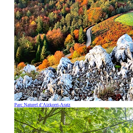
Parc Naturel d’Aizkorri-Aratz