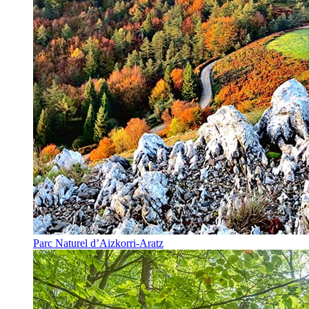
Parc Naturel d’Aizkorri-Aratz