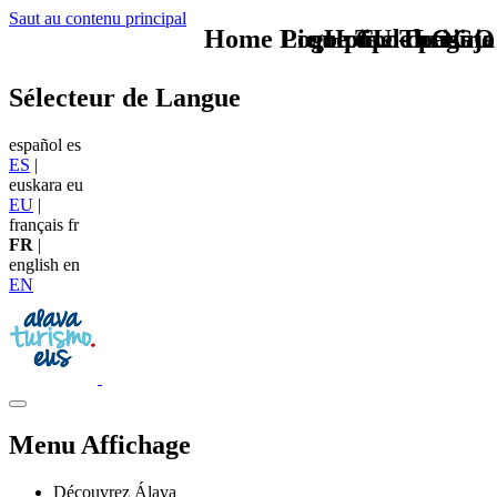
Saut au contenu principal
Home Logo pie de página
Pie Home Turismo
que tipo de viaje
TU - LOGO
Sélecteur de Langue
español
es
ES
|
euskara
eu
EU
|
français
fr
FR
|
english
en
EN
Menu Affichage
Découvrez Álava