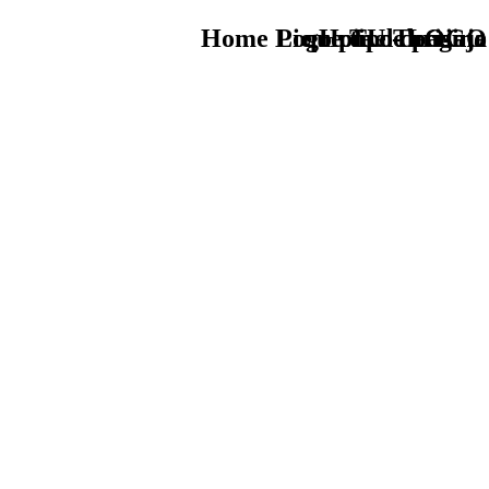
Home Logo pie de página
Pie Home Turismo
que tipo de viaje
TU - LOGO