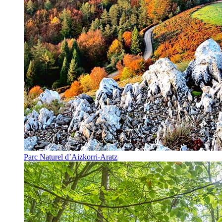
Parc Naturel d’Aizkorri-Aratz