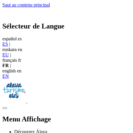
Saut au contenu principal
Sélecteur de Langue
español
es
ES
|
euskara
eu
EU
|
français
fr
FR
|
english
en
EN
Menu Affichage
Découvrez Álava