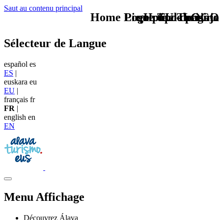
Saut au contenu principal
Home Logo pie de página
Pie Home Turismo
que tipo de viaje
TU - LOGO
Sélecteur de Langue
español
es
ES
|
euskara
eu
EU
|
français
fr
FR
|
english
en
EN
Menu Affichage
Découvrez Álava