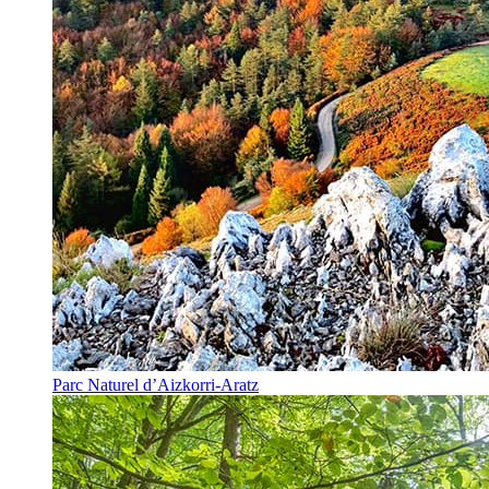
Parc Naturel d’Aizkorri-Aratz