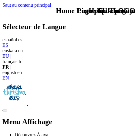
Saut au contenu principal
Home Logo pie de página
Pie Home Turismo
que tipo de viaje
TU - LOGO
Sélecteur de Langue
español
es
ES
|
euskara
eu
EU
|
français
fr
FR
|
english
en
EN
Menu Affichage
Découvrez Álava