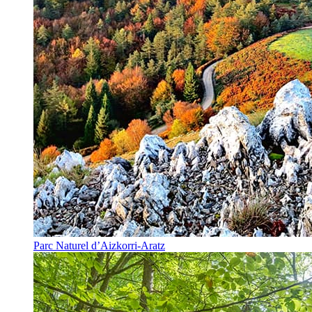
Parc Naturel d’Aizkorri-Aratz