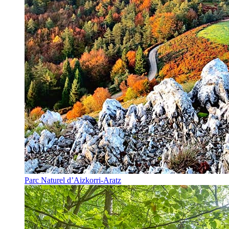
Parc Naturel d’Aizkorri-Aratz