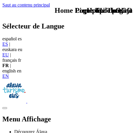
Saut au contenu principal
Home Logo pie de página
Pie Home Turismo
que tipo de viaje
TU - LOGO
Sélecteur de Langue
español
es
ES
|
euskara
eu
EU
|
français
fr
FR
|
english
en
EN
Menu Affichage
Découvrez Álava