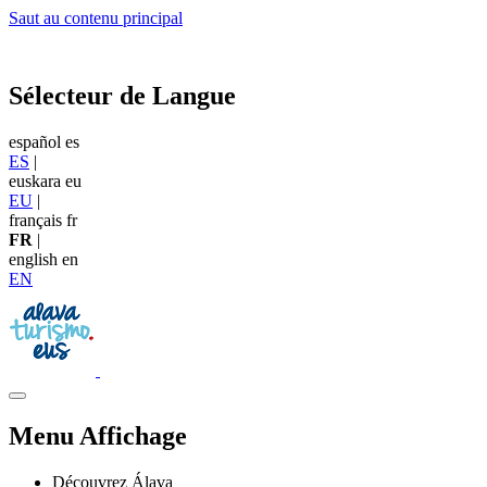
Saut au contenu principal
Sélecteur de Langue
español
es
ES
|
euskara
eu
EU
|
français
fr
FR
|
english
en
EN
Menu Affichage
Découvrez Álava