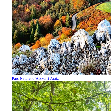
Parc Naturel d’Aizkorri-Aratz