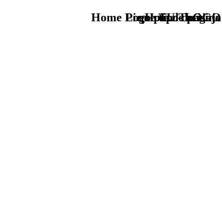
Home Logo pie de página
Pie Home Turismo
que tipo de viaje
TU - LOGO