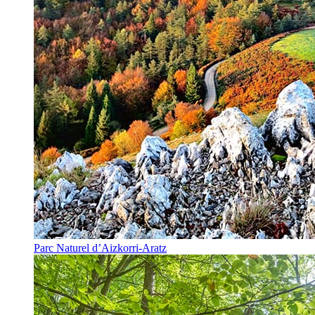
Parc Naturel d’Aizkorri-Aratz