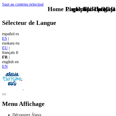
Saut au contenu principal
Home Logo pie de página
Pie Home Turismo
que tipo de viaje
TU - LOGO
Sélecteur de Langue
español
es
ES
|
euskara
eu
EU
|
français
fr
FR
|
english
en
EN
Menu Affichage
Découvrez Álava