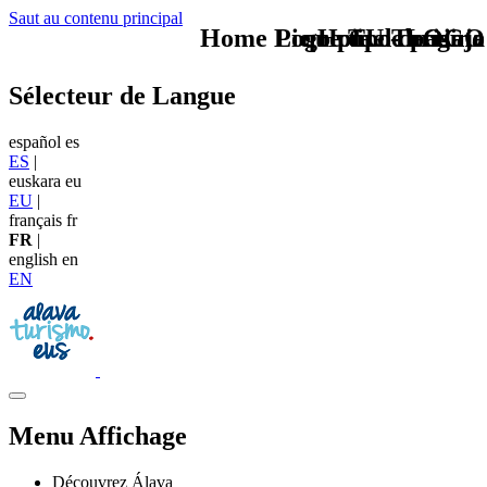
Saut au contenu principal
Home Logo pie de página
Pie Home Turismo
que tipo de viaje
TU - LOGO
Sélecteur de Langue
español
es
ES
|
euskara
eu
EU
|
français
fr
FR
|
english
en
EN
Menu Affichage
Découvrez Álava