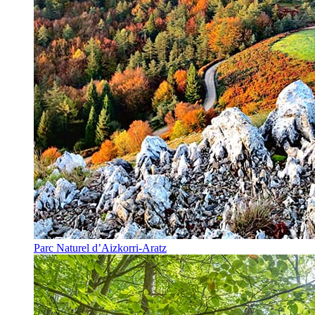
Parc Naturel d’Aizkorri-Aratz