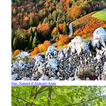
Parc Naturel d’Aizkorri-Aratz