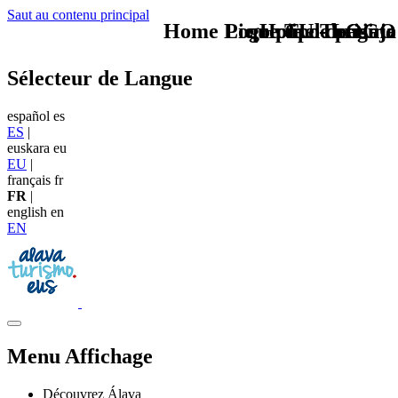
Saut au contenu principal
Home Logo pie de página
Pie Home Turismo
que tipo de viaje
TU - LOGO
Sélecteur de Langue
español
es
ES
|
euskara
eu
EU
|
français
fr
FR
|
english
en
EN
Menu Affichage
Découvrez Álava