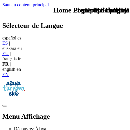
Saut au contenu principal
Home Logo pie de página
Pie Home Turismo
que tipo de viaje
TU - LOGO
Sélecteur de Langue
español
es
ES
|
euskara
eu
EU
|
français
fr
FR
|
english
en
EN
Menu Affichage
Découvrez Álava