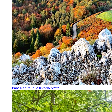
Parc Naturel d’Aizkorri-Aratz