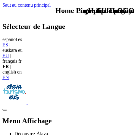
Saut au contenu principal
Home Logo pie de página
Pie Home Turismo
que tipo de viaje
TU - LOGO
Sélecteur de Langue
español
es
ES
|
euskara
eu
EU
|
français
fr
FR
|
english
en
EN
Menu Affichage
Découvrez Álava