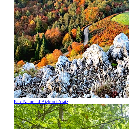
Parc Naturel d’Aizkorri-Aratz