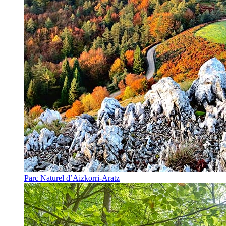
Parc Naturel d’Aizkorri-Aratz