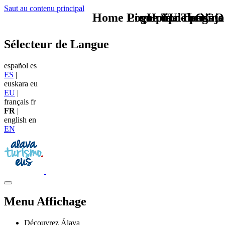
Saut au contenu principal
Home Logo pie de página
Pie Home Turismo
que tipo de viaje
TU - LOGO
Sélecteur de Langue
español
es
ES
|
euskara
eu
EU
|
français
fr
FR
|
english
en
EN
Menu Affichage
Découvrez Álava