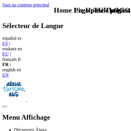
Saut au contenu principal
Home Logo pie de página
Pie Home Turismo
TU - LOGO
Sélecteur de Langue
español
es
ES
|
euskara
eu
EU
|
français
fr
FR
|
english
en
EN
Menu Affichage
Découvrez Álava