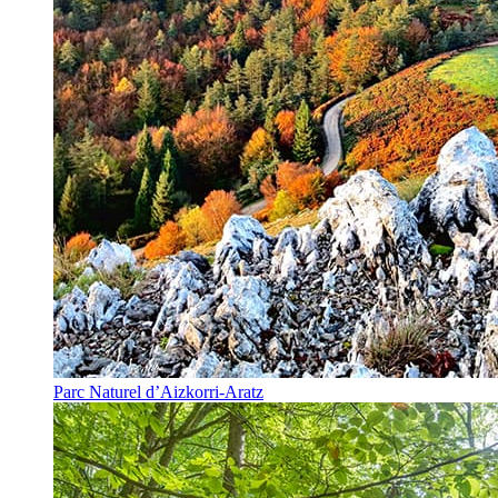
Parc Naturel d’Aizkorri-Aratz