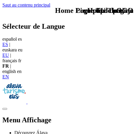
Saut au contenu principal
Home Logo pie de página
Pie Home Turismo
que tipo de viaje
TU - LOGO
Sélecteur de Langue
español
es
ES
|
euskara
eu
EU
|
français
fr
FR
|
english
en
EN
Menu Affichage
Découvrez Álava