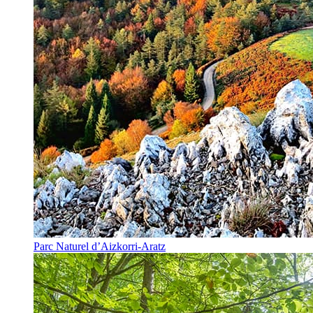
Parc Naturel d’Aizkorri-Aratz