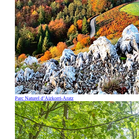
Parc Naturel d’Aizkorri-Aratz