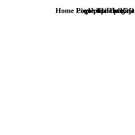
Home Logo pie de página
Pie Home Turismo
que tipo de viaje
TU - LOGO