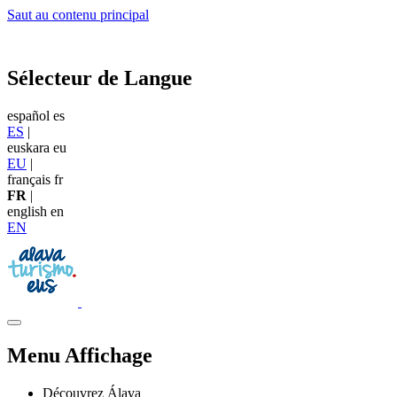
Saut au contenu principal
Sélecteur de Langue
español
es
ES
|
euskara
eu
EU
|
français
fr
FR
|
english
en
EN
Menu Affichage
Découvrez Álava