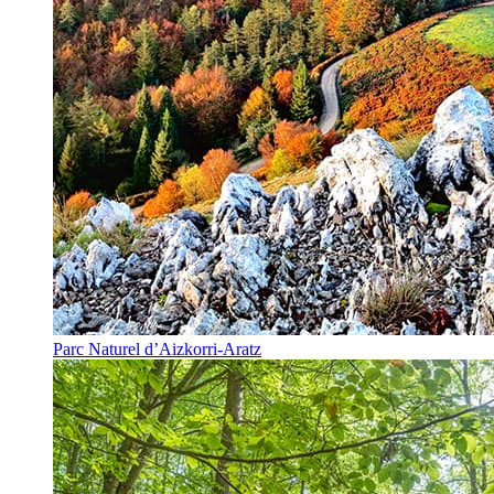
Parc Naturel d’Aizkorri-Aratz