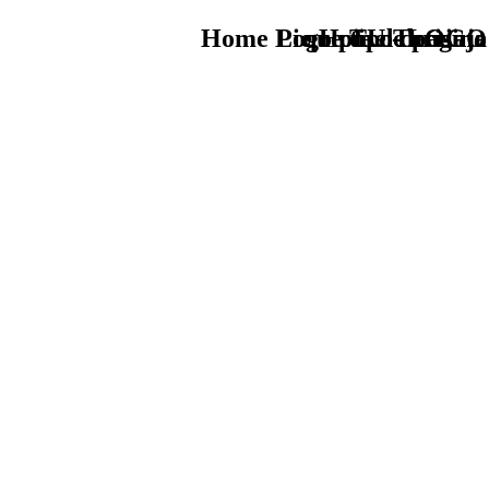
Home Logo pie de página
Pie Home Turismo
que tipo de viaje
TU - LOGO