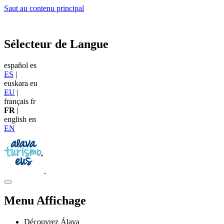
Saut au contenu principal
Sélecteur de Langue
español
es
ES
|
euskara
eu
EU
|
français
fr
FR
|
english
en
EN
Menu Affichage
Découvrez Álava