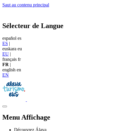
Saut au contenu principal
Sélecteur de Langue
español
es
ES
|
euskara
eu
EU
|
français
fr
FR
|
english
en
EN
Menu Affichage
Découvrez Álava