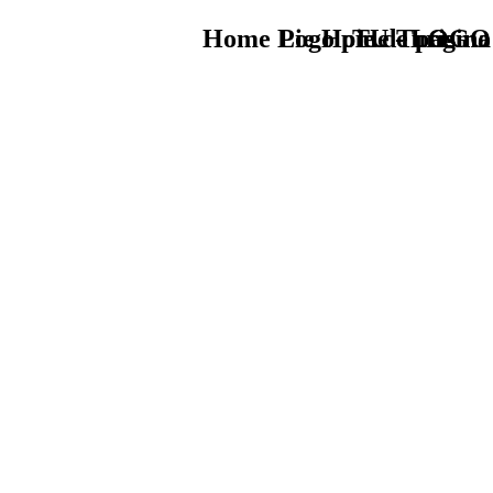
Home Logo pie de página
Pie Home Turismo
TU - LOGO