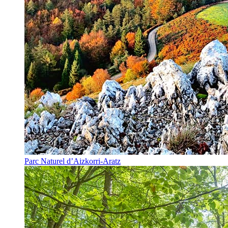
Parc Naturel d’Aizkorri-Aratz