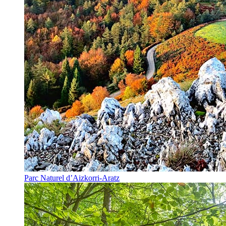
Parc Naturel d’Aizkorri-Aratz