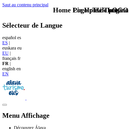
Saut au contenu principal
Home Logo pie de página
Pie Home Turismo
TU - LOGO
Sélecteur de Langue
español
es
ES
|
euskara
eu
EU
|
français
fr
FR
|
english
en
EN
Menu Affichage
Découvrez Álava