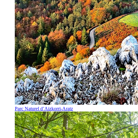
Parc Naturel d’Aizkorri-Aratz