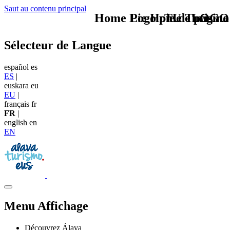
Saut au contenu principal
Home Logo pie de página
Pie Home Turismo
TU - LOGO
Sélecteur de Langue
español
es
ES
|
euskara
eu
EU
|
français
fr
FR
|
english
en
EN
Menu Affichage
Découvrez Álava