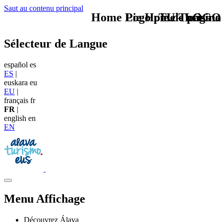
Saut au contenu principal
Home Logo pie de página
Pie Home Turismo
TU - LOGO
Sélecteur de Langue
español
es
ES
|
euskara
eu
EU
|
français
fr
FR
|
english
en
EN
Menu Affichage
Découvrez Álava