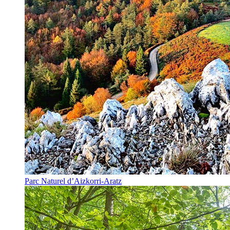
Parc Naturel d’Aizkorri-Aratz