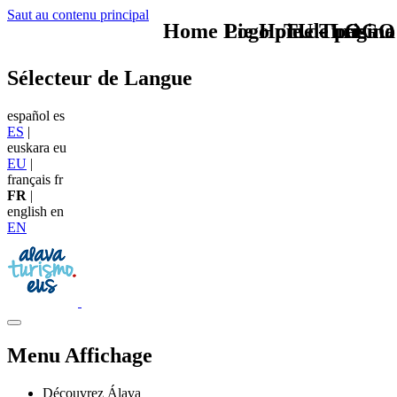
Saut au contenu principal
Home Logo pie de página
Pie Home Turismo
TU - LOGO
Sélecteur de Langue
español
es
ES
|
euskara
eu
EU
|
français
fr
FR
|
english
en
EN
Menu Affichage
Découvrez Álava