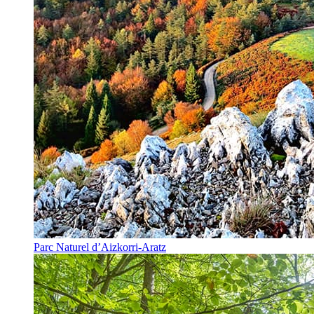
Parc Naturel d’Aizkorri-Aratz