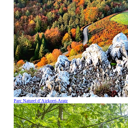
Parc Naturel d’Aizkorri-Aratz