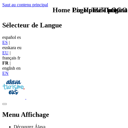
Saut au contenu principal
Home Logo pie de página
Pie Home Turismo
TU - LOGO
Sélecteur de Langue
español
es
ES
|
euskara
eu
EU
|
français
fr
FR
|
english
en
EN
Menu Affichage
Découvrez Álava