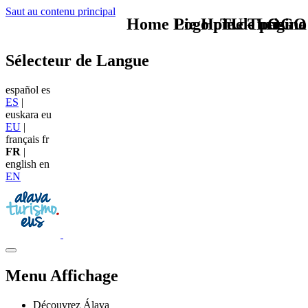
Saut au contenu principal
Home Logo pie de página
Pie Home Turismo
TU - LOGO
Sélecteur de Langue
español
es
ES
|
euskara
eu
EU
|
français
fr
FR
|
english
en
EN
Menu Affichage
Découvrez Álava