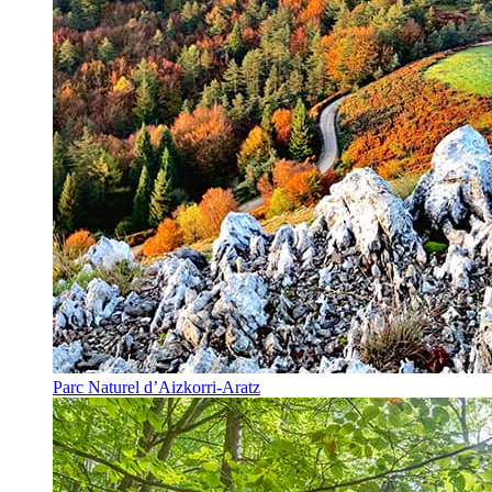
Parc Naturel d’Aizkorri-Aratz